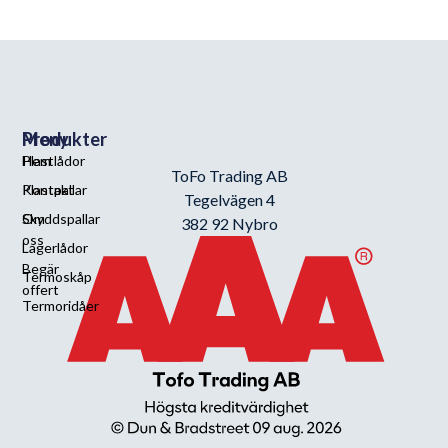
Meny
Produkter
Hem
Plastlådor
ToFo Trading AB
Kontakt
Plastpallar
Tegelvägen 4
Om
Skyddspallar
382 92 Nybro
oss
Lagerlådor
Begär
Termoskåp
offert
Termoridåer