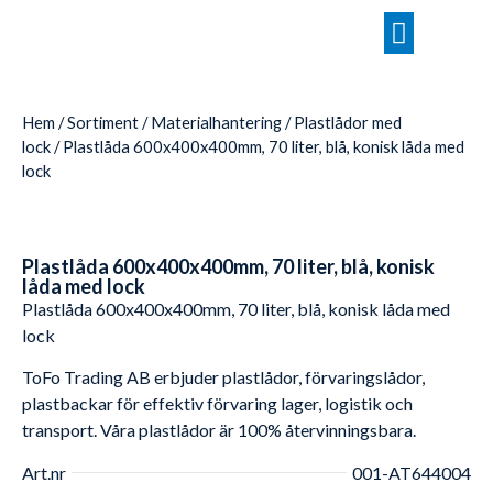
Hem
/
Sortiment
/
Materialhantering
/
Plastlådor med
lock
/ Plastlåda 600x400x400mm, 70 liter, blå, konisk låda med
lock
Plastlåda 600x400x400mm, 70 liter, blå, konisk
låda med lock
Plastlåda 600x400x400mm, 70 liter, blå, konisk låda med
lock
ToFo Trading AB erbjuder plastlådor, förvaringslådor,
plastbackar för effektiv förvaring lager, logistik och
transport. Våra plastlådor är 100% återvinningsbara.
Art.nr
001-AT644004