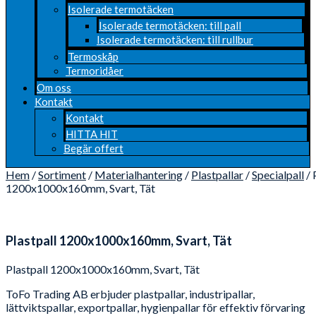
Isolerade termotäcken
Isolerade termotäcken: till pall
Isolerade termotäcken: till rullbur
Termoskåp
Termoridåer
Om oss
Kontakt
Kontakt
HITTA HIT
Begär offert
Hem
/
Sortiment
/
Materialhantering
/
Plastpallar
/
Specialpall
/ 
1200x1000x160mm, Svart, Tät
Plastpall 1200x1000x160mm, Svart, Tät
Plastpall 1200x1000x160mm, Svart, Tät
ToFo Trading AB erbjuder plastpallar, industripallar,
lättviktspallar, exportpallar, hygienpallar för effektiv förvaring