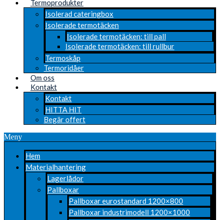
Termoprodukter
Isolerad cateringbox
Isolerade termotäcken
Isolerade termotäcken: till pall
Isolerade termotäcken: till rullbur
Termoskåp
Termoridåer
Om oss
Kontakt
Kontakt
HITTA HIT
Begär offert
Meny
Hem
Materialhantering
Lagerlådor
Pallboxar
Pallboxar eurostandard 1200×800
Pallboxar industrimodell 1200×1000