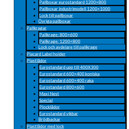
Pallboxar eurostandard 1200×800
Pallboxar industrimodell 1200×1000
Lock till pallboxar
Övriga pallboxar
Pallkragar
Pallkrage: 800×600
Pallkrage: 1200×800
Lock och avdelare till pallkrage
Placard Label holder
Plastlådor
Eurostandard upp till 400X300
Eurostandard 600×400 koniska
Eurostandard 600×400 raka
Eurostandard 800×600
Maxi Nest
Special
Plocklådor
Eurostandard vikbar
Brödbackar
Plastlådor med lock