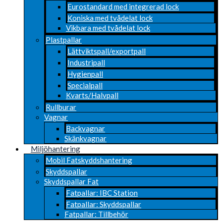
Eurostandard med integrerad lock
Koniska med tvådelat lock
Vikbara med tvådelat lock
Plastpallar
Lättviktspall/exportpall
Industripall
Hygienpall
Specialpall
Kvarts/Halvpall
Rullburar
Vagnar
Backvagnar
Skänkvagnar
Miljöhantering
Mobil Fatskyddshantering
Skyddspallar
Skyddspallar Fat
Fatpallar: IBC Station
Fatpallar: Skyddspallar
Fatpallar: Tillbehör