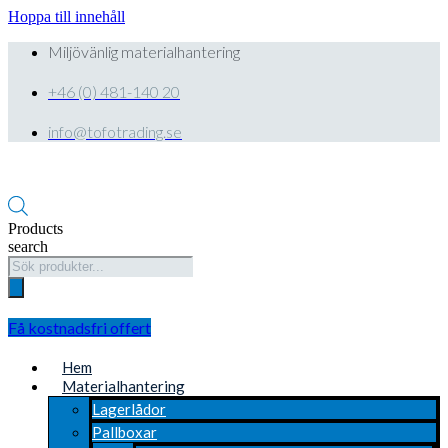
Hoppa till innehåll
Miljövänlig materialhantering
+46 (0) 481-140 20
info@tofotrading.se
Products
search
Få kostnadsfri offert
Hem
Materialhantering
Lagerlådor
Pallboxar