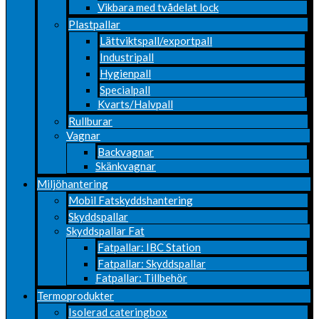
Vikbara med tvådelat lock
Plastpallar
Lättviktspall/exportpall
Industripall
Hygienpall
Specialpall
Kvarts/Halvpall
Rullburar
Vagnar
Backvagnar
Skänkvagnar
Miljöhantering
Mobil Fatskyddshantering
Skyddspallar
Skyddspallar Fat
Fatpallar: IBC Station
Fatpallar: Skyddspallar
Fatpallar: Tillbehör
Termoprodukter
Isolerad cateringbox