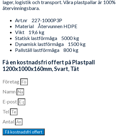
lager, logistik och transport. Våra plastpallar är 100%
återvinningsbara.
Art.nr
227-1000P3P
Material
Återvunnen HDPE
Vikt
19,6 kg
Statisk lastförmåga
5000 kg
Dynamisk lastförmåga
1500 kg
Pallställ lastförmåga
800 kg
Få en kostnadsfri offert på Plastpall
1200x1000x160mm, Svart, Tät
Företag
Namn
E-post
Tel
Antal
Få kostnadsfri offert