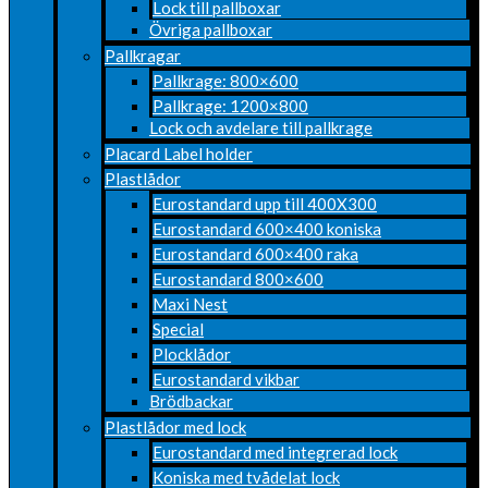
Lock till pallboxar
Övriga pallboxar
Pallkragar
Pallkrage: 800×600
Pallkrage: 1200×800
Lock och avdelare till pallkrage
Placard Label holder
Plastlådor
Eurostandard upp till 400X300
Eurostandard 600×400 koniska
Eurostandard 600×400 raka
Eurostandard 800×600
Maxi Nest
Special
Plocklådor
Eurostandard vikbar
Brödbackar
Plastlådor med lock
Eurostandard med integrerad lock
Koniska med tvådelat lock