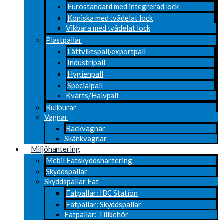
Eurostandard med integrerad lock
Koniska med tvådelat lock
Vikbara med tvådelat lock
Plastpallar
Lättviktspall/exportpall
Industripall
Hygienpall
Specialpall
Kvarts/Halvpall
Rullburar
Vagnar
Backvagnar
Skänkvagnar
Miljöhantering
Mobil Fatskyddshantering
Skyddspallar
Skyddspallar Fat
Fatpallar: IBC Station
Fatpallar: Skyddspallar
Fatpallar: Tillbehör