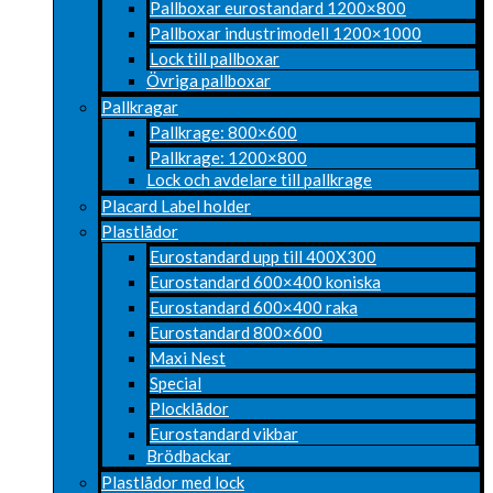
Pallboxar eurostandard 1200×800
Pallboxar industrimodell 1200×1000
Lock till pallboxar
Övriga pallboxar
Pallkragar
Pallkrage: 800×600
Pallkrage: 1200×800
Lock och avdelare till pallkrage
Placard Label holder
Plastlådor
Eurostandard upp till 400X300
Eurostandard 600×400 koniska
Eurostandard 600×400 raka
Eurostandard 800×600
Maxi Nest
Special
Plocklådor
Eurostandard vikbar
Brödbackar
Plastlådor med lock