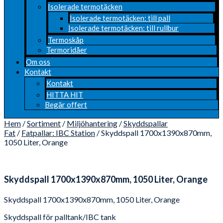
Isolerade termotäcken
Isolerade termotäcken: till pall
Isolerade termotäcken: till rullbur
Termoskåp
Termoridåer
Om oss
Kontakt
Kontakt
HITTA HIT
Begär offert
Hem
/
Sortiment
/
Miljöhantering
/
Skyddspallar
Fat
/
Fatpallar: IBC Station
/ Skyddspall 1700x1390x870mm,
1050 Liter, Orange
Skyddspall 1700x1390x870mm, 1050 Liter, Orange
Skyddspall 1700x1390x870mm, 1050 Liter, Orange
Skyddspall för palltank/IBC tank