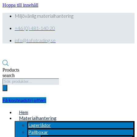
Hoppa till innehåll
Miljövänlig materialhantering
+46 (0) 481-140 20
info@tofotrading.se
Products
search
Få kostnadsfri offert
Hem
Materialhantering
Lagerlådor
Pallboxar