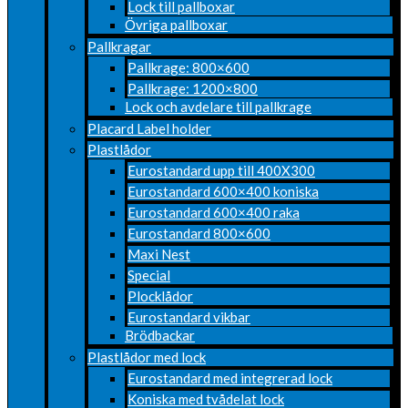
Lock till pallboxar
Övriga pallboxar
Pallkragar
Pallkrage: 800×600
Pallkrage: 1200×800
Lock och avdelare till pallkrage
Placard Label holder
Plastlådor
Eurostandard upp till 400X300
Eurostandard 600×400 koniska
Eurostandard 600×400 raka
Eurostandard 800×600
Maxi Nest
Special
Plocklådor
Eurostandard vikbar
Brödbackar
Plastlådor med lock
Eurostandard med integrerad lock
Koniska med tvådelat lock