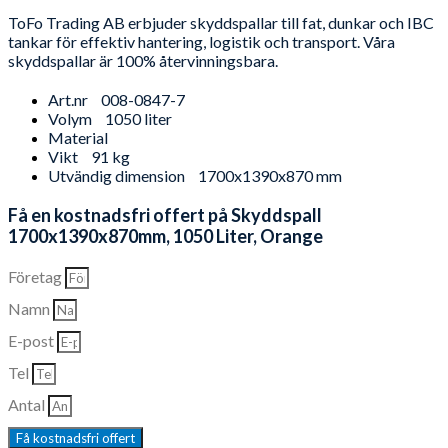
ToFo Trading AB erbjuder skyddspallar till fat, dunkar och IBC
tankar för effektiv hantering, logistik och transport. Våra
skyddspallar är 100% återvinningsbara.
Art.nr
008-0847-7
Volym
1050 liter
Material
Vikt
91 kg
Utvändig dimension
1700x1390x870 mm
Få en kostnadsfri offert på Skyddspall
1700x1390x870mm, 1050 Liter, Orange
Företag
Namn
E-post
Tel
Antal
Få kostnadsfri offert