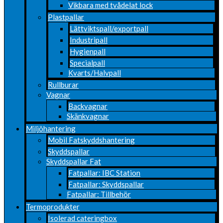
Vikbara med tvådelat lock
Plastpallar
Lättviktspall/exportpall
Industripall
Hygienpall
Specialpall
Kvarts/Halvpall
Rullburar
Vagnar
Backvagnar
Skänkvagnar
Miljöhantering
Mobil Fatskyddshantering
Skyddspallar
Skyddspallar Fat
Fatpallar: IBC Station
Fatpallar: Skyddspallar
Fatpallar: Tillbehör
Termoprodukter
Isolerad cateringbox