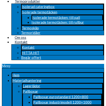
Termoprodukter
Isolerad cateringbox
Isolerade termotäcken
Isolerade termotäcken: till pall
Isolerade termotäcken: till rullbur
Termoskåp
Termoridåer
Om oss
Kontakt
Kontakt
HITTA HIT
Begär offert
Meny
Hem
Materialhantering
Lagerlådor
Pallboxar
Pallboxar eurostandard 1200×800
Pallboxar industrimodell 1200×1000