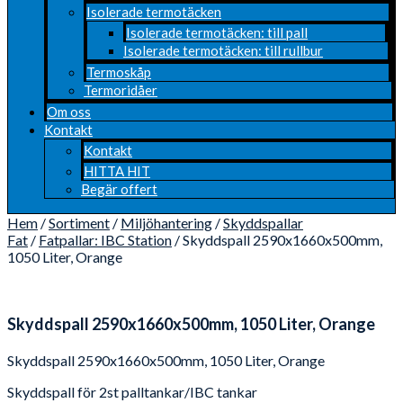
Isolerade termotäcken
Isolerade termotäcken: till pall
Isolerade termotäcken: till rullbur
Termoskåp
Termoridåer
Om oss
Kontakt
Kontakt
HITTA HIT
Begär offert
Hem
/
Sortiment
/
Miljöhantering
/
Skyddspallar
Fat
/
Fatpallar: IBC Station
/ Skyddspall 2590x1660x500mm,
1050 Liter, Orange
Skyddspall 2590x1660x500mm, 1050 Liter, Orange
Skyddspall 2590x1660x500mm, 1050 Liter, Orange
Skyddspall för 2st palltankar/IBC tankar