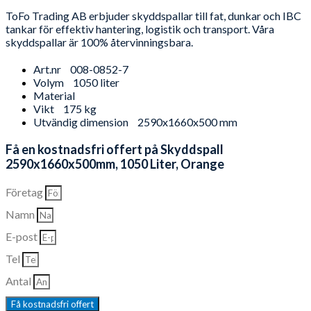
ToFo Trading AB erbjuder skyddspallar till fat, dunkar och IBC
tankar för effektiv hantering, logistik och transport. Våra
skyddspallar är 100% återvinningsbara.
Art.nr
008-0852-7
Volym
1050 liter
Material
Vikt
175 kg
Utvändig dimension
2590x1660x500 mm
Få en kostnadsfri offert på Skyddspall
2590x1660x500mm, 1050 Liter, Orange
Företag
Namn
E-post
Tel
Antal
Få kostnadsfri offert