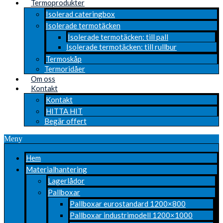
Termoprodukter
Isolerad cateringbox
Isolerade termotäcken
Isolerade termotäcken: till pall
Isolerade termotäcken: till rullbur
Termoskåp
Termoridåer
Om oss
Kontakt
Kontakt
HITTA HIT
Begär offert
Meny
Hem
Materialhantering
Lagerlådor
Pallboxar
Pallboxar eurostandard 1200×800
Pallboxar industrimodell 1200×1000