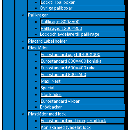
Lock till pallboxar
Övriga pallboxar
Pallkragar
Pallkrage: 800×600
Pallkrage: 1200×800
Lock och avdelare till pallkrage
Placard Label holder
Plastlådor
Eurostandard upp till 400X300
Eurostandard 600×400 koniska
Eurostandard 600×400 raka
Eurostandard 800×600
Maxi Nest
Special
Plocklådor
Eurostandard vikbar
Brödbackar
Plastlådor med lock
Eurostandard med integrerad lock
Koniska med tvådelat lock