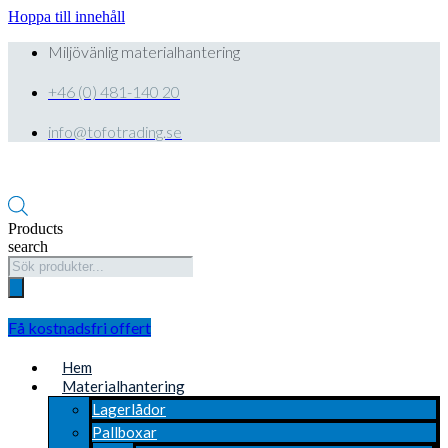
Hoppa till innehåll
Miljövänlig materialhantering
+46 (0) 481-140 20
info@tofotrading.se
Products
search
Få kostnadsfri offert
Hem
Materialhantering
Lagerlådor
Pallboxar