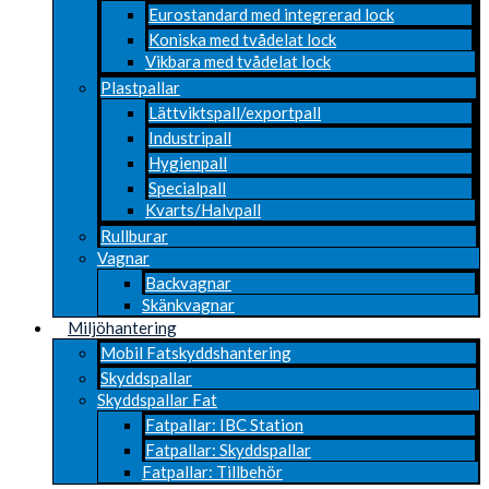
Eurostandard med integrerad lock
Koniska med tvådelat lock
Vikbara med tvådelat lock
Plastpallar
Lättviktspall/exportpall
Industripall
Hygienpall
Specialpall
Kvarts/Halvpall
Rullburar
Vagnar
Backvagnar
Skänkvagnar
Miljöhantering
Mobil Fatskyddshantering
Skyddspallar
Skyddspallar Fat
Fatpallar: IBC Station
Fatpallar: Skyddspallar
Fatpallar: Tillbehör