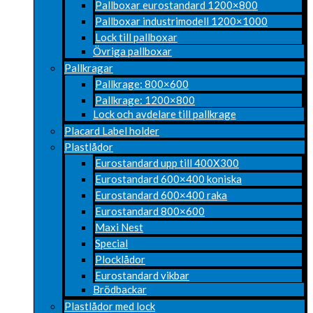
Pallboxar eurostandard 1200×800
Pallboxar industrimodell 1200×1000
Lock till pallboxar
Övriga pallboxar
Pallkragar
Pallkrage: 800×600
Pallkrage: 1200×800
Lock och avdelare till pallkrage
Placard Label holder
Plastlådor
Eurostandard upp till 400X300
Eurostandard 600×400 koniska
Eurostandard 600×400 raka
Eurostandard 800×600
Maxi Nest
Special
Plocklådor
Eurostandard vikbar
Brödbackar
Plastlådor med lock