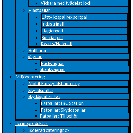
Vikbara med tvådelat lock
Plastpallar
Lättviktspall/exportpall
Industripall
Hygienpall
Specialpall
Kvarts/Halvpall
Rullburar
Vagnar
Backvagnar
Skänkvagnar
Miljöhantering
Mobil Fatskyddshantering
Skyddspallar
Skyddspallar Fat
Fatpallar: IBC Station
Fatpallar: Skyddspallar
Fatpallar: Tillbehör
Termoprodukter
Isolerad cateringbox