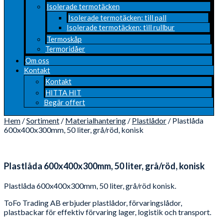
Isolerade termotäcken
Isolerade termotäcken: till pall
Isolerade termotäcken: till rullbur
Termoskåp
Termoridåer
Om oss
Kontakt
Kontakt
HITTA HIT
Begär offert
Hem
/
Sortiment
/
Materialhantering
/
Plastlådor
/ Plastlåda
600x400x300mm, 50 liter, grå/röd, konisk
Plastlåda 600x400x300mm, 50 liter, grå/röd, konisk
Plastlåda 600x400x300mm, 50 liter, grå/röd konisk.
ToFo Trading AB erbjuder plastlådor, förvaringslådor,
plastbackar för effektiv förvaring lager, logistik och transport.