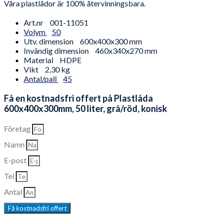
Våra plastlådor är 100% återvinningsbara.
Art.nr
001-11051
Volym
50
Utv. dimension
600x400x300 mm
Invändig dimension
460x340x270 mm
Material
HDPE
Vikt
2,30 kg
Antal/pall
45
Få en kostnadsfri offert på Plastlåda
600x400x300mm, 50 liter, grå/röd, konisk
Företag
Namn
E-post
Tel
Antal
Få kostnadsfri offert