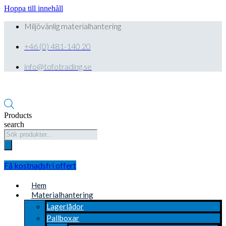
Hoppa till innehåll
Miljövänlig materialhantering
+46 (0) 481-140 20
info@tofotrading.se
Products
search
Få kostnadsfri offert
Hem
Materialhantering
Lagerlådor
Pallboxar