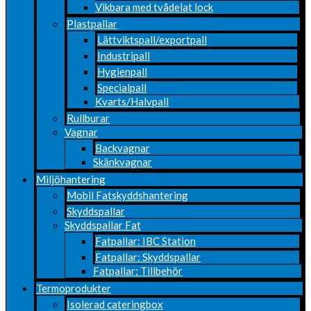
Vikbara med tvådelat lock
Plastpallar
Lättviktspall/exportpall
Industripall
Hygienpall
Specialpall
Kvarts/Halvpall
Rullburar
Vagnar
Backvagnar
Skänkvagnar
Miljöhantering
Mobil Fatskyddshantering
Skyddspallar
Skyddspallar Fat
Fatpallar: IBC Station
Fatpallar: Skyddspallar
Fatpallar: Tillbehör
Termoprodukter
Isolerad cateringbox