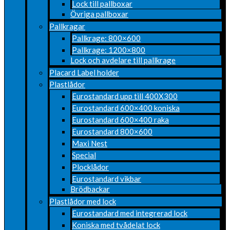
Lock till pallboxar
Övriga pallboxar
Pallkragar
Pallkrage: 800×600
Pallkrage: 1200×800
Lock och avdelare till pallkrage
Placard Label holder
Plastlådor
Eurostandard upp till 400X300
Eurostandard 600×400 koniska
Eurostandard 600×400 raka
Eurostandard 800×600
Maxi Nest
Special
Plocklådor
Eurostandard vikbar
Brödbackar
Plastlådor med lock
Eurostandard med integrerad lock
Koniska med tvådelat lock