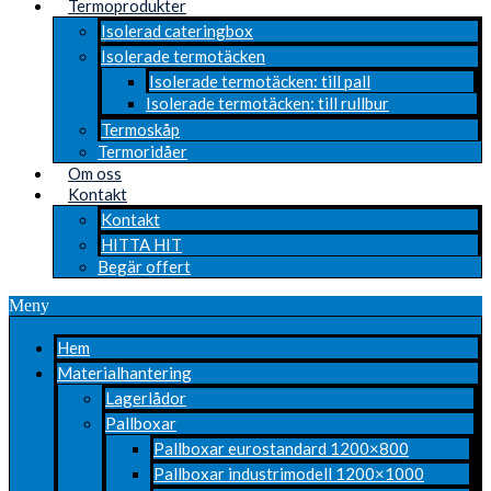
Termoprodukter
Isolerad cateringbox
Isolerade termotäcken
Isolerade termotäcken: till pall
Isolerade termotäcken: till rullbur
Termoskåp
Termoridåer
Om oss
Kontakt
Kontakt
HITTA HIT
Begär offert
Meny
Hem
Materialhantering
Lagerlådor
Pallboxar
Pallboxar eurostandard 1200×800
Pallboxar industrimodell 1200×1000