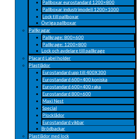
Pallboxar eurostandard 1200×800
Pallboxar industrimodell 1200×1000
Lock till pallboxar
Övriga pallboxar
Pallkragar
Pallkrage: 800×600
Pallkrage: 1200×800
Lock och avdelare till pallkrage
Placard Label holder
Plastlådor
Eurostandard upp till 400X300
Eurostandard 600×400 koniska
Eurostandard 600×400 raka
Eurostandard 800×600
Maxi Nest
Special
Plocklådor
Eurostandard vikbar
Brödbackar
Plastlådor med lock