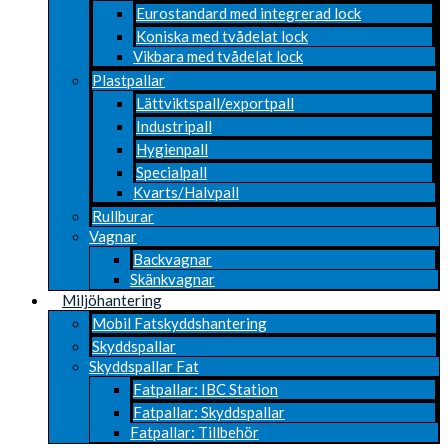
Eurostandard med integrerad lock
Koniska med tvådelat lock
Vikbara med tvådelat lock
Plastpallar
Lättviktspall/exportpall
Industripall
Hygienpall
Specialpall
Kvarts/Halvpall
Rullburar
Vagnar
Backvagnar
Skänkvagnar
Miljöhantering
Mobil Fatskyddshantering
Skyddspallar
Skyddspallar Fat
Fatpallar: IBC Station
Fatpallar: Skyddspallar
Fatpallar: Tillbehör