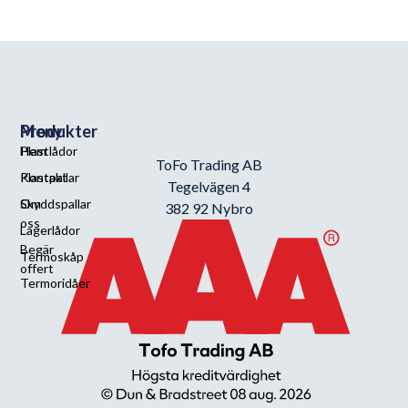
Meny
Produkter
Hem
Plastlådor
ToFo Trading AB
Kontakt
Plastpallar
Tegelvägen 4
Om
Skyddspallar
382 92 Nybro
oss
Lagerlådor
Begär
Termoskåp
offert
Termoridåer