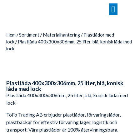
Hem
/
Sortiment
/
Materialhantering
/
Plastlådor med
lock
/ Plastlåda 400x300x306mm, 25 liter, blå, konisk låda med
lock
Plastlåda 400x300x306mm, 25 liter, blå, konisk
låda med lock
Plastlåda 400x300x306mm, 25 liter, blå, konisk låda med
lock
ToFo Trading AB erbjuder plastlådor, förvaringslådor,
plastbackar för effektiv förvaring lager, logistik och
transport. Våra plastlådor är 100% återvinningsbara.